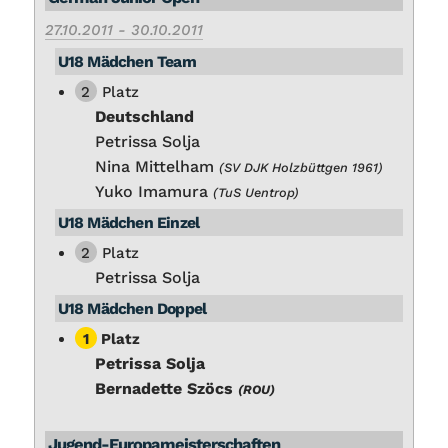
27.10.2011 - 30.10.2011
U18 Mäd­chen Team
2
Platz
Deutsch­land
Petris­sa Sol­ja
Ni­na Mit­tel­ham
(SV DJK Holz­bütt­gen 1961)
Yu­ko Ima­mu­ra
(TuS Uen­trop)
U18 Mäd­chen Ein­zel
2
Platz
Petris­sa Sol­ja
U18 Mäd­chen Dop­pel
1
Platz
Petris­sa Sol­ja
Ber­na­det­te Szöcs
(ROU)
Ju­gend-Eu­ro­pa­meis­ter­schaf­ten