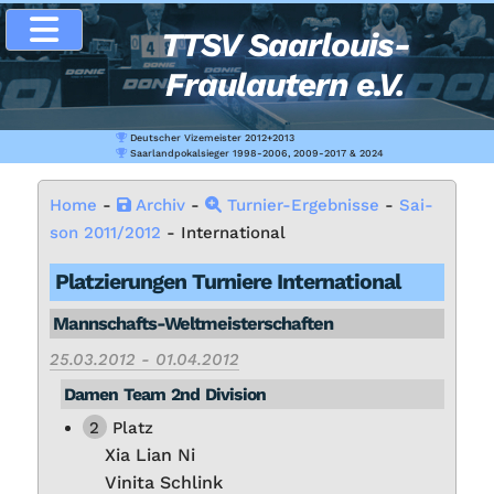
TTSV Saarlouis-
Fraulautern e.V.
Deutscher Vizemeister 2012+2013
Saarlandpokalsieger 1998-2006, 2009-2017 & 2024
Home
-
Ar­chiv
-
Tur­nier-Er­geb­nis­se
-
Sai­
son 2011/2012
- In­ter­na­tio­nal
Plat­zie­run­gen Tur­nie­re In­ter­na­tio­nal
Mann­schafts-Welt­meis­ter­schaf­ten
25.03.2012 - 01.04.2012
Da­men Team 2nd Di­vi­si­on
2
Platz
Xia Li­an Ni
Vi­ni­ta Schlink