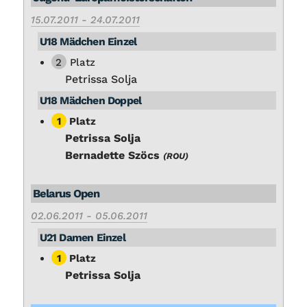
15.07.2011 - 24.07.2011
U18 Mäd­chen Ein­zel
2
Platz
Petris­sa Sol­ja
U18 Mäd­chen Dop­pel
1
Platz
Petris­sa Sol­ja
Ber­na­det­te Szöcs
(ROU)
Be­la­rus Open
02.06.2011 - 05.06.2011
U21 Da­men Ein­zel
1
Platz
Petris­sa Sol­ja