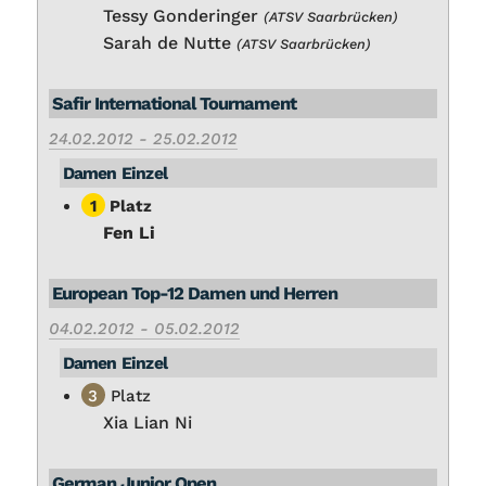
Tes­sy Gon­de­rin­ger
(ATSV Saar­brü­cken)
Sa­rah de Nut­te
(ATSV Saar­brü­cken)
Sa­fir In­ter­na­tio­nal Tour­na­ment
24.02.2012 - 25.02.2012
Da­men Ein­zel
1
Platz
Fen Li
Eu­rope­an Top-12 Da­men und Her­ren
04.02.2012 - 05.02.2012
Da­men Ein­zel
3
Platz
Xia Li­an Ni
Ger­man Ju­ni­or Open